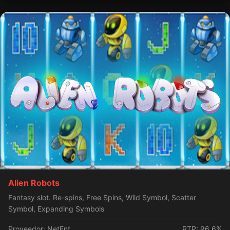
Alien Robots
Fantasy slot. Re-spins, Free Spins, Wild Symbol, Scatter
Symbol, Expanding Symbols
Proveedor: NetEnt
RTP: 96.6%