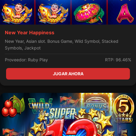
New Year Happiness
New Year, Asian slot. Bonus Game, Wild Symbol, Stacked
Symbols, Jackpot
Proveedor: Ruby Play
RTP: 96.46%
JUGAR AHORA