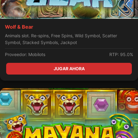
Wolf & Bear
Animals slot. Re-spins, Free Spins, Wild Symbol, Scatter
Symbol, Stacked Symbols, Jackpot
Proveedor: Mobilots
RTP: 95.0%
JUGAR AHORA