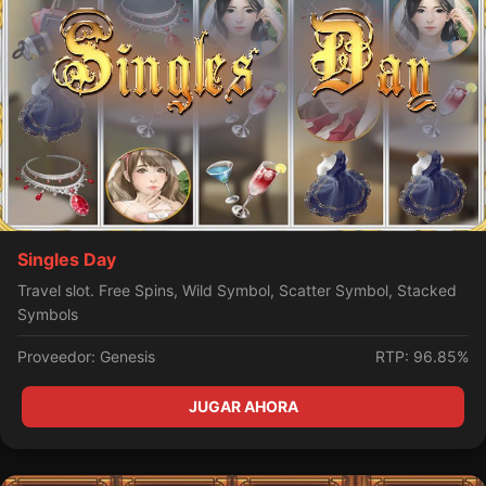
Singles Day
Travel slot. Free Spins, Wild Symbol, Scatter Symbol, Stacked
Symbols
Proveedor: Genesis
RTP: 96.85%
JUGAR AHORA