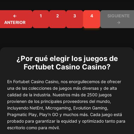
←
1
2
3
4
SIGUIENTE
ANTERIOR
→
¿Por qué elegir los juegos de
Fortubet Casino Casino?
En Fortubet Casino Casino, nos enorgullecemos de ofrecer
una de las colecciones de juegos más diversas y de alta
calidad de la industria. Nuestros más de 2500 juegos
provienen de los principales proveedores del mundo,
incluyendo NetEnt, Microgaming, Evolution Gaming,
Pragmatic Play, Play'n GO y muchos más. Cada juego está
probado para garantizar la equidad y optimizado tanto para
escritorio como para móvil.