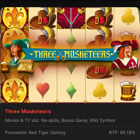
Three Musketeers
Movies & TV slot. Re-spins, Bonus Game, Wild Symbol
Proveedor: Red Tiger Gaming
RTP: 96.18%