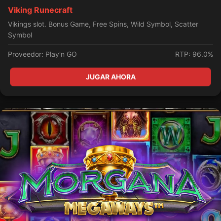
Viking Runecraft
Vikings slot. Bonus Game, Free Spins, Wild Symbol, Scatter
Symbol
Proveedor: Play'n GO
RTP: 96.0%
JUGAR AHORA