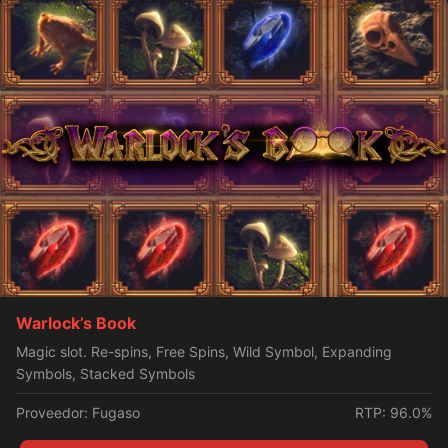
Warlock’s Book
Magic slot. Re-spins, Free Spins, Wild Symbol, Expanding
Symbols, Stacked Symbols
Proveedor: Fugaso
RTP: 96.0%