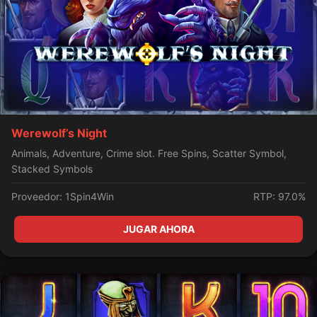
Werewolf’s Night
Animals, Adventure, Crime slot. Free Spins, Scatter Symbol,
Stacked Symbols
Proveedor: 1Spin4Win
RTP: 97.0%
JUGAR AHORA