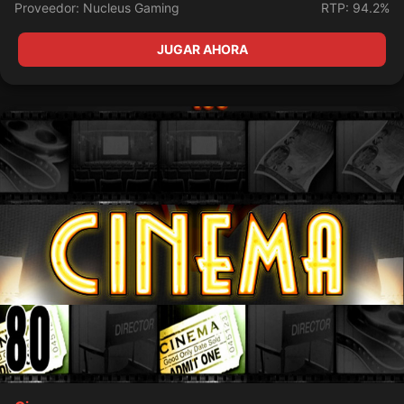
Proveedor: Nucleus Gaming
RTP: 94.2%
JUGAR AHORA