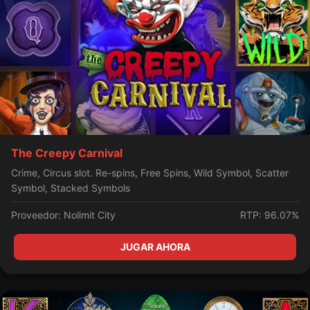
The Creepy Carnival
Crime, Circus slot. Re-spins, Free Spins, Wild Symbol, Scatter
Symbol, Stacked Symbols
Proveedor: Nolimit City
RTP: 96.07%
JUGAR AHORA