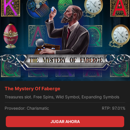
The Mystery Of Faberge
Treasures slot. Free Spins, Wild Symbol, Expanding Symbols
Proveedor: Charismatic
RTP: 97.01%
JUGAR AHORA