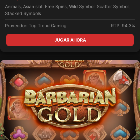
Animals, Asian slot. Free Spins, Wild Symbol, Scatter Symbol,
Stacked Symbols
Proveedor: Top Trend Gaming
RTP: 94.3%
JUGAR AHORA