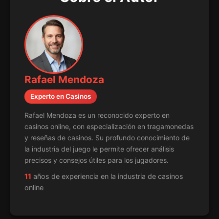
Rafael Mendoza
Experto en Casinos
Rafael Mendoza es un reconocido experto en
casinos online, con especialización en tragamonedas
y reseñas de casinos. Su profundo conocimiento de
la industria del juego le permite ofrecer análisis
precisos y consejos útiles para los jugadores.
11
años de experiencia en la industria de casinos
online