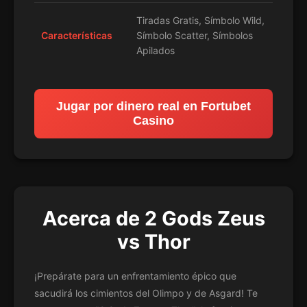
Tiradas Gratis, Símbolo Wild,
Características
Símbolo Scatter, Símbolos
Apilados
Jugar por dinero real en Fortubet
Casino
Acerca de 2 Gods Zeus
vs Thor
¡Prepárate para un enfrentamiento épico que
sacudirá los cimientos del Olimpo y de Asgard! Te