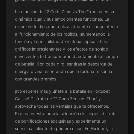
La emoción de "2 Gods Zeus vs Thor" radica en su
dinámica dual y sus emocionantes funciones. La
elección de dios que realizas durante el juego afecta
al funcionamiento de los rodillos, ¡aumentando la
tensión y la posibilidad de victorias épicas! Los
gráficos impresionantes y los efectos de sonido
envolventes te transportarán directamente al campo
de batalla. Con cada giro, sentirás la descarga de
energía divina, esperando que la fortuna te sonría
con grandes premios.
¡No esperes más y únete a la batalla en Fortubet
Casino! Disfruta de "2 Gods Zeus vs Thor" y
aprovecha todas las ventajas que te ofrecemos.
Explora nuestra amplia selección de juegos, disfruta
de bonificaciones exclusivas y experimenta un
servicio al cliente de primera clase. En Fortubet, la