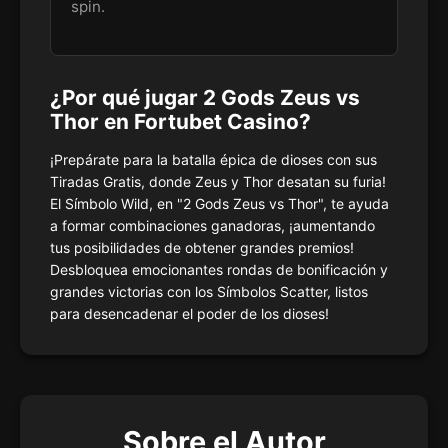
spin.
¿Por qué jugar 2 Gods Zeus vs
Thor en Fortubet Casino?
¡Prepárate para la batalla épica de dioses con sus
Tiradas Gratis, donde Zeus y Thor desatan su furia!
El Símbolo Wild, en "2 Gods Zeus vs Thor", te ayuda
a formar combinaciones ganadoras, ¡aumentando
tus posibilidades de obtener grandes premios!
Desbloquea emocionantes rondas de bonificación y
grandes victorias con los Símbolos Scatter, listos
para desencadenar el poder de los dioses!
Sobre el Autor