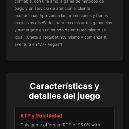
confiable, con una amplia gama de métodos de
pago y un servicio de atención al cliente
excepcional. Aprovecha las promociones y bonos
exclusivos diseñados para maximizar tus ganancias
y sumérgete en un mundo de entretenimiento sin
igual. ¡Únete a Fortubet hoy mismo y comienza tu
aventura en "777 Vegas"!
Características y
detalles del juego
RTP y Volatilidad
This game offers an RTP of 95.0% with