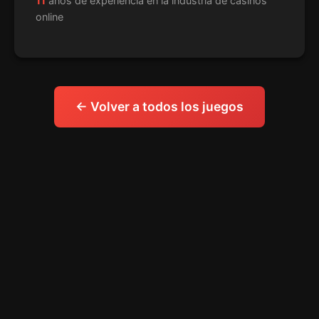
11
años de experiencia en la industria de casinos
online
← Volver a todos los juegos