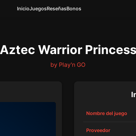
Inicio
Juegos
Reseñas
Bonos
Aztec Warrior Princes
by Play'n GO
I
Nombre del juego
Proveedor