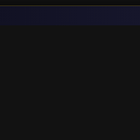
 el mundo de los juegos de azar
Seguridad y licencias