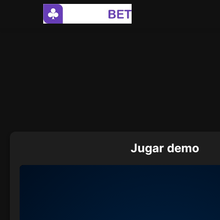
Jugar demo