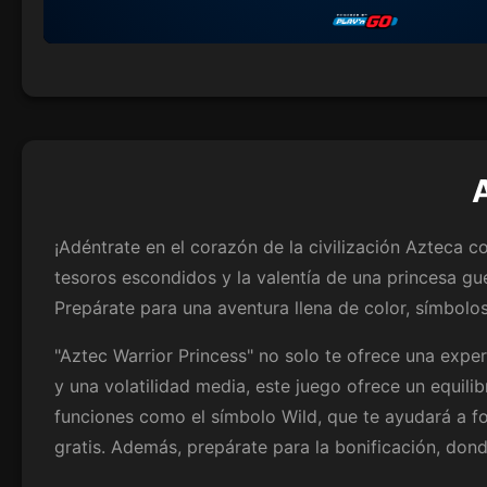
¡Adéntrate en el corazón de la civilización Azteca
tesoros escondidos y la valentía de una princesa gue
Prepárate para una aventura llena de color, símbolos
"Aztec Warrior Princess" no solo te ofrece una expe
y una volatilidad media, este juego ofrece un equil
funciones como el símbolo Wild, que te ayudará a fo
gratis. Además, prepárate para la bonificación, don