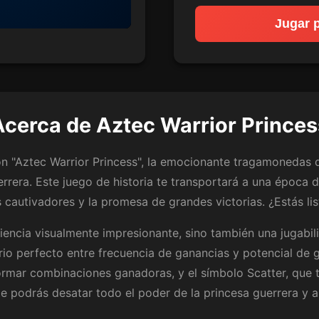
Jugar p
Acerca de Aztec Warrior Princes
 con "Aztec Warrior Princess", la emocionante tragamonedas
rrera. Este juego de historia te transportará a una época de
 cautivadores y la promesa de grandes victorias. ¿Estás li
riencia visualmente impresionante, sino también una jugabi
ibrio perfecto entre frecuencia de ganancias y potencial de
rmar combinaciones ganadoras, y el símbolo Scatter, que te
de podrás desatar todo el poder de la princesa guerrera y 