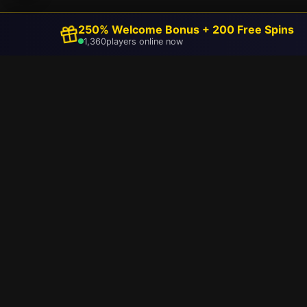
250% Welcome Bonus + 200 Free Spins
1,360
players online now
Fortubet Casino Casino - tu socio confiable en
Métodos de pago