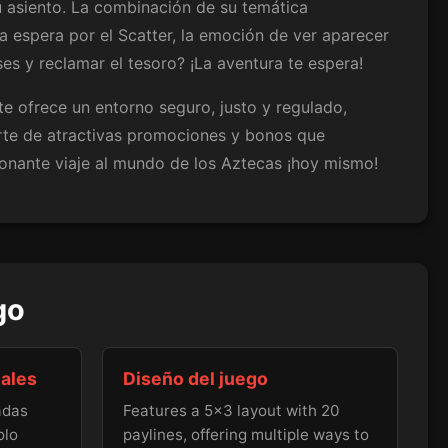
 asiento. La combinación de su temática
a espera por el Scatter, la emoción de ver aparecer
ses y reclamar el tesoro? ¡La aventura te espera!
te ofrece un entorno seguro, justo y regulado,
rte de atractivas promociones y bonos que
onante viaje al mundo de los Aztecas ¡hoy mismo!
go
iales
Diseño del juego
adas
Features a 5x3 layout with 20
olo
paylines, offering multiple ways to