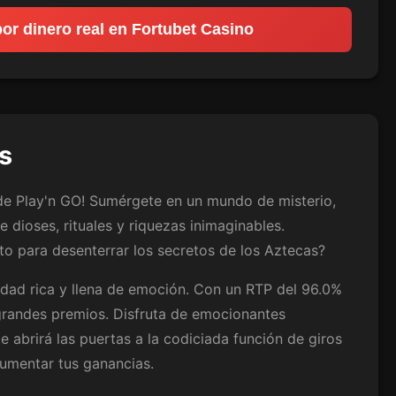
or dinero real en Fortubet Casino
s
 de Play'n GO! Sumérgete en un mundo de misterio,
 dioses, rituales y riquezas inimaginables.
sto para desenterrar los secretos de los Aztecas?
lidad rica y llena de emoción. Con un RTP del 96.0%
 grandes premios. Disfruta de emocionantes
 abrirá las puertas a la codiciada función de giros
aumentar tus ganancias.