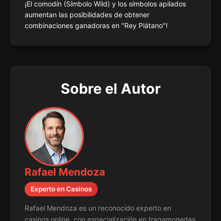
¡El comodín (Símbolo Wild) y los símbolos apilados
aumentan las posibilidades de obtener
combinaciones ganadoras en "Rey Plátano"!
Sobre el Autor
Rafael Mendoza
Experto en Casinos
Rafael Mendoza es un reconocido experto en
casinos online, con especialización en tragamonedas