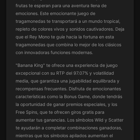
frutas te esperan para una aventura llena de
emociones. Este emocionante juego de
tragamonedas te transportará a un mundo tropical,
repleto de colores vivos y sonidos cautivadores. Deja
que el Rey Mono te guíe hacia la fortuna en esta
tragamonedas que combina lo mejor de los clásicos
con innovadoras funciones modernas.
"Banana King" te ofrece una experiencia de juego
excepcional con su RTP del 97.07% y volatilidad
media, que garantiza una jugabilidad equilibrada y
recompensas frecuentes. Disfruta de emocionantes
características como la Bonus Game, donde tendrás
la oportunidad de ganar premios especiales, y los
Free Spins, que te ofrecen giros gratis para
aumentar tus ganancias. Los símbolos Wild y Scatter
te ayudarán a completar combinaciones ganadoras,
mientras que los símbolos apilados aumentan el