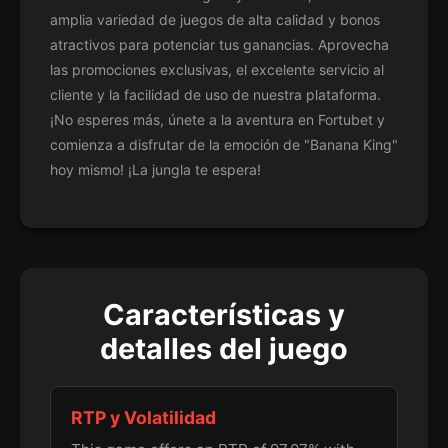
amplia variedad de juegos de alta calidad y bonos
atractivos para potenciar tus ganancias. Aprovecha
las promociones exclusivas, el excelente servicio al
cliente y la facilidad de uso de nuestra plataforma.
¡No esperes más, únete a la aventura en Fortubet y
comienza a disfrutar de la emoción de "Banana King"
hoy mismo! ¡La jungla te espera!
Características y
detalles del juego
RTP y Volatilidad