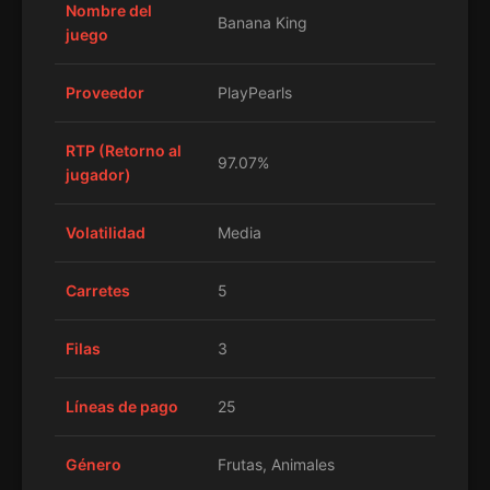
Nombre del
Banana King
juego
Proveedor
PlayPearls
RTP (Retorno al
97.07%
jugador)
Volatilidad
Media
Carretes
5
Filas
3
Líneas de pago
25
Género
Frutas, Animales