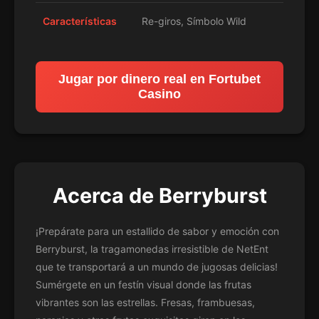
Características
Re-giros, Símbolo Wild
Jugar por dinero real en Fortubet
Casino
Acerca de Berryburst
¡Prepárate para un estallido de sabor y emoción con
Berryburst, la tragamonedas irresistible de NetEnt
que te transportará a un mundo de jugosas delicias!
Sumérgete en un festín visual donde las frutas
vibrantes son las estrellas. Fresas, frambuesas,