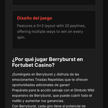
Diseño del juego
Features a 5x3 layout with 20 paylines,
offering multiple ways to win on every
spin.
¿Por qué jugar Berryburst en
Fortubet Casino?
¡Sumérgete en Berryburst y disfruta de las
emocionantes Tiradas Repetidas que te ofrecen
oportunidades adicionales de ganar!
Prepárate para la acción salvaje con el Símbolo Wild
expansivo de Berryburst, que puede cubrir todo el
rodillo y aumentar tus ganancias.
Con Berryburst, cada giro tiene el potencial de