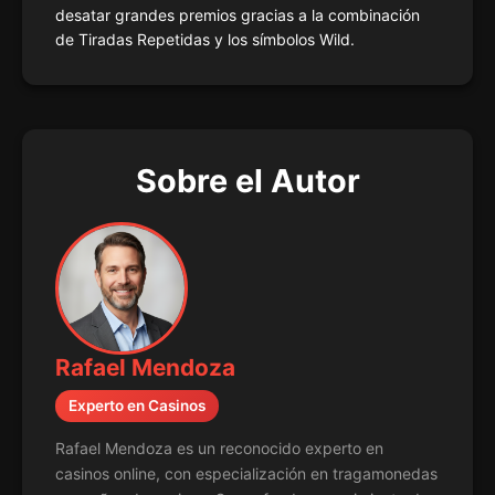
desatar grandes premios gracias a la combinación
de Tiradas Repetidas y los símbolos Wild.
Sobre el Autor
Rafael Mendoza
Experto en Casinos
Rafael Mendoza es un reconocido experto en
casinos online, con especialización en tragamonedas