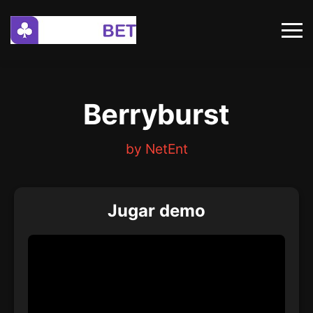
Berryburst
by NetEnt
Jugar demo