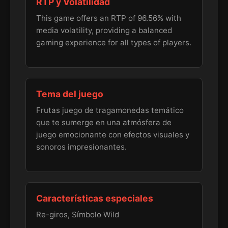
RTP y Volatilidad
This game offers an RTP of 96.56% with
media volatility, providing a balanced
gaming experience for all types of players.
Tema del juego
Frutas juego de tragamonedas temático
que te sumerge en una atmósfera de
juego emocionante con efectos visuales y
sonoros impresionantes.
Características especiales
Re-giros, Símbolo Wild