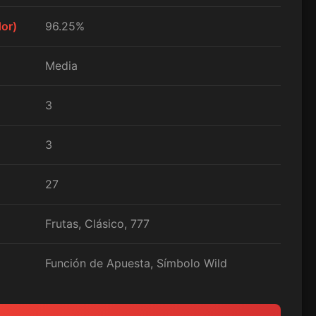
dor)
96.25%
Media
3
3
27
Frutas, Clásico, 777
Función de Apuesta, Símbolo Wild