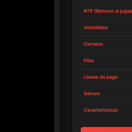
RTP (Retorno al juga
Volatilidad
Carretes
Filas
Líneas de pago
Género
Características