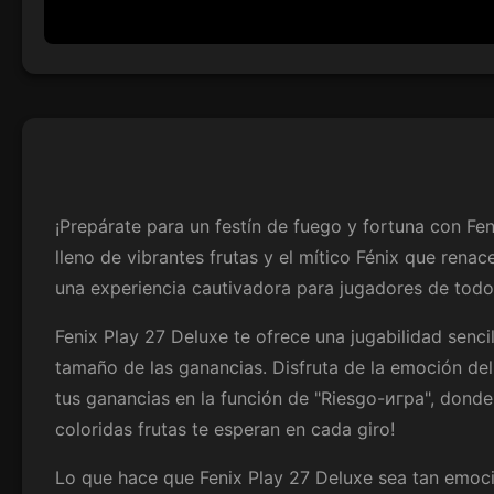
¡Prepárate para un festín de fuego y fortuna con F
lleno de vibrantes frutas y el mítico Fénix que ren
una experiencia cautivadora para jugadores de todos
Fenix Play 27 Deluxe te ofrece una jugabilidad senci
tamaño de las ganancias. Disfruta de la emoción de
tus ganancias en la función de "Riesgo-игра", dond
coloridas frutas te esperan en cada giro!
Lo que hace que Fenix Play 27 Deluxe sea tan emoci