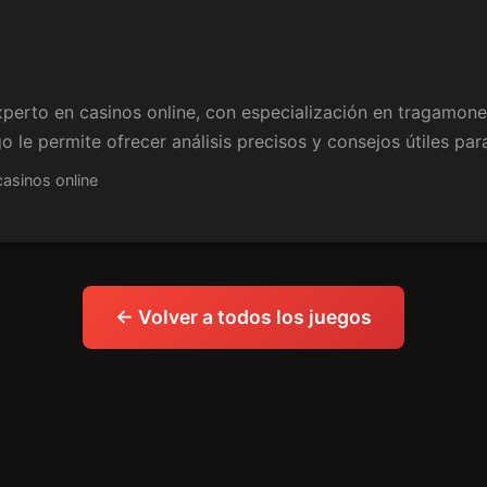
perto en casinos online, con especialización en tragamone
o le permite ofrecer análisis precisos y consejos útiles par
casinos online
← Volver a todos los juegos