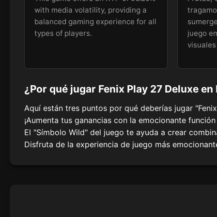
with media volatility, providing a
tragamo
balanced gaming experience for all
sumerge
types of players.
juego e
visuales
¿Por qué jugar Fenix Play 27 Deluxe en
Aquí están tres puntos por qué deberías jugar "Feni
¡Aumenta tus ganancias con la emocionante función 
El "Símbolo Wild" del juego te ayuda a crear combin
Disfruta de la experiencia de juego más emocionant