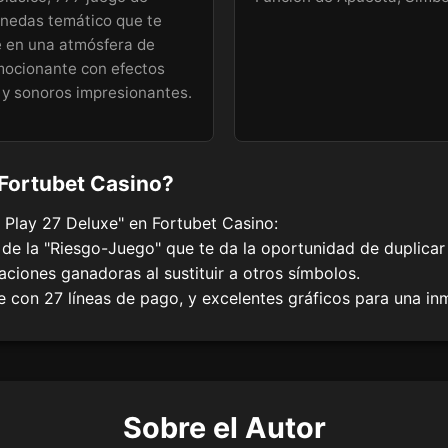
nedas temático que te
 en una atmósfera de
mocionante con efectos
 y sonoros impresionantes.
 Fortubet Casino?
x Play 27 Deluxe" en Fortubet Casino:
de la "Riesgo-Juego" que te da la oportunidad de duplicar
aciones ganadoras al sustituir a otros símbolos.
e con 27 líneas de pago, y excelentes gráficos para una in
Sobre el Autor