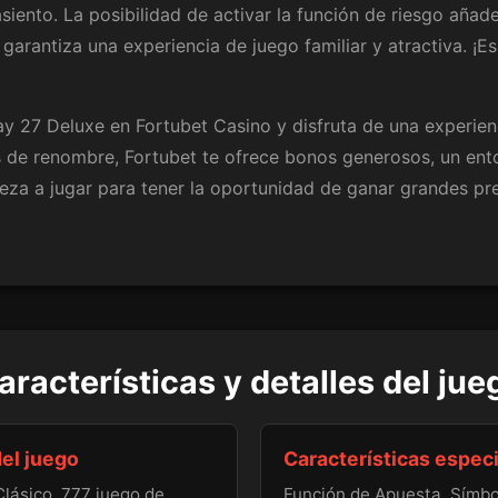
siento. La posibilidad de activar la función de riesgo añad
 garantiza una experiencia de juego familiar y atractiva. ¡
lay 27 Deluxe en Fortubet Casino y disfruta de una experie
de renombre, Fortubet te ofrece bonos generosos, un entor
eza a jugar para tener la oportunidad de ganar grandes prem
aracterísticas y detalles del jue
el juego
Características espec
Clásico, 777 juego de
Función de Apuesta, Símbo