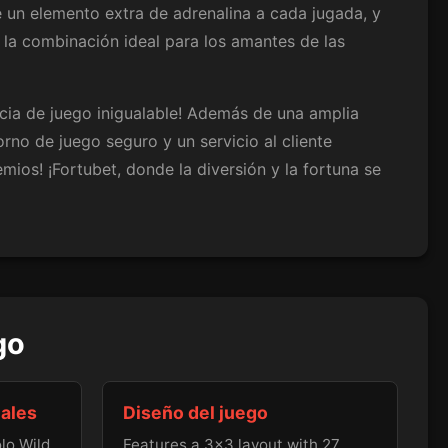
e un elemento extra de adrenalina a cada jugada, y
Es la combinación ideal para los amantes de las
ncia de juego inigualable! Además de una amplia
no de juego seguro y un servicio al cliente
ios! ¡Fortubet, donde la diversión y la fortuna se
go
iales
Diseño del juego
lo Wild
Features a 3x3 layout with 27