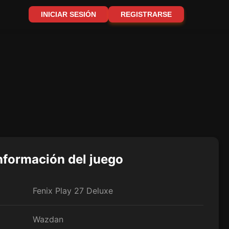
INICIAR SESIÓN
REGISTRARSE
nformación del juego
Fenix Play 27 Deluxe
Wazdan