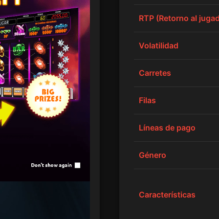
RTP (Retorno al juga
Volatilidad
Carretes
Filas
Líneas de pago
Género
Características