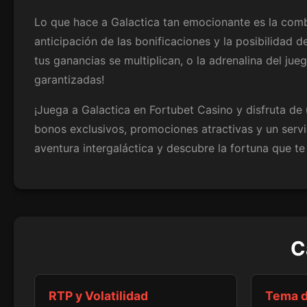
Lo que hace a Galactica tan emocionante es la combi
anticipación de las bonificaciones y la posibilidad 
tus ganancias se multiplican, o la adrenalina del ju
garantizadas!
¡Juega a Galactica en Fortubet Casino y disfruta de
bonos exclusivos, promociones atractivas y un servic
aventura intergaláctica y descubre la fortuna que te 
C
RTP y Volatilidad
Tema d