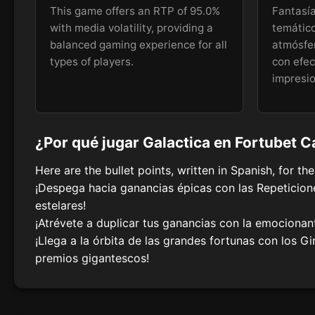
This game offers an RTP of 95.0%
Fantasí
with media volatility, providing a
temátic
balanced gaming experience for all
atmósfe
types of players.
con efec
impresi
¿Por qué jugar Galactica en Fortubet 
Here are the bullet points, written in Spanish, for t
¡Despega hacia ganancias épicas con las Repeticion
estelares!
¡Atrévete a duplicar tus ganancias con la emociona
¡Llega a la órbita de las grandes fortunas con los Gi
premios gigantescos!