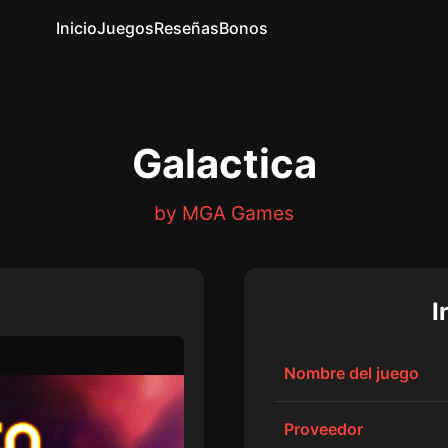
Inicio
Juegos
Reseñas
Bonos
Galactica
by MGA Games
I
Nombre del juego
Proveedor