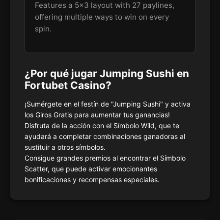
Features a 5x3 layout with 27 paylines,
offering multiple ways to win on every
spin.
¿Por qué jugar Jumping Sushi en
Fortubet Casino?
¡Sumérgete en el festín de "Jumping Sushi" y activa
los Giros Gratis para aumentar tus ganancias!
Disfruta de la acción con el Símbolo Wild, que te
ayudará a completar combinaciones ganadoras al
sustituir a otros símbolos.
Consigue grandes premios al encontrar el Símbolo
Scatter, que puede activar emocionantes
bonificaciones y recompensas especiales.