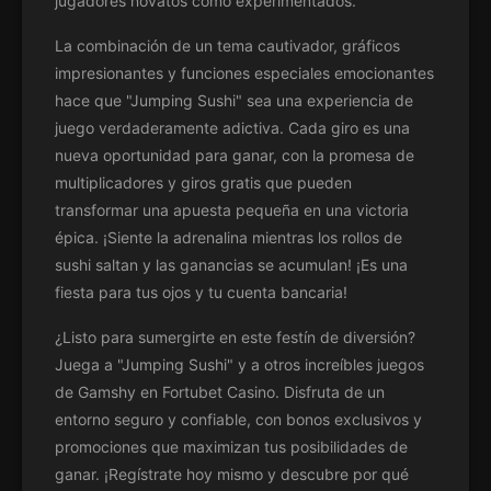
jugadores novatos como experimentados.
La combinación de un tema cautivador, gráficos
impresionantes y funciones especiales emocionantes
hace que "Jumping Sushi" sea una experiencia de
juego verdaderamente adictiva. Cada giro es una
nueva oportunidad para ganar, con la promesa de
multiplicadores y giros gratis que pueden
transformar una apuesta pequeña en una victoria
épica. ¡Siente la adrenalina mientras los rollos de
sushi saltan y las ganancias se acumulan! ¡Es una
fiesta para tus ojos y tu cuenta bancaria!
¿Listo para sumergirte en este festín de diversión?
Juega a "Jumping Sushi" y a otros increíbles juegos
de Gamshy en Fortubet Casino. Disfruta de un
entorno seguro y confiable, con bonos exclusivos y
promociones que maximizan tus posibilidades de
ganar. ¡Regístrate hoy mismo y descubre por qué