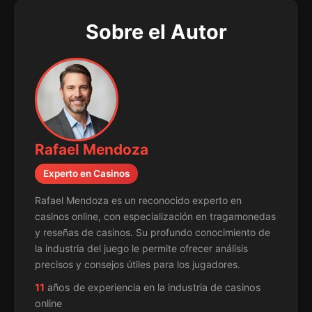
Sobre el Autor
Rafael Mendoza
Experto en Casinos
Rafael Mendoza es un reconocido experto en
casinos online, con especialización en tragamonedas
y reseñas de casinos. Su profundo conocimiento de
la industria del juego le permite ofrecer análisis
precisos y consejos útiles para los jugadores.
11
años de experiencia en la industria de casinos
online