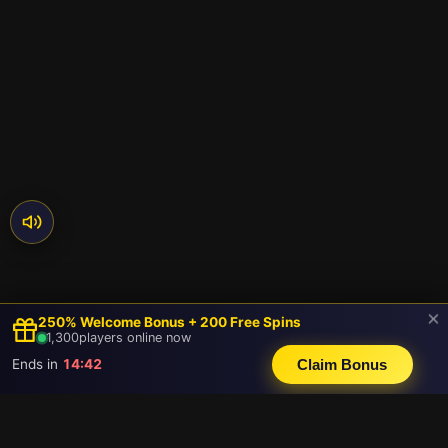
×
250% Welcome Bonus + 200 Free Spins
1,300
players online now
Ends in
14:41
Claim Bonus