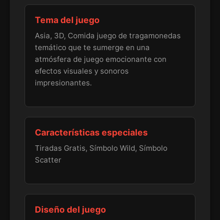
Tema del juego
Asia, 3D, Comida juego de tragamonedas
temático que te sumerge en una
atmósfera de juego emocionante con
efectos visuales y sonoros
impresionantes.
Características especiales
Tiradas Gratis, Símbolo Wild, Símbolo
Scatter
Diseño del juego