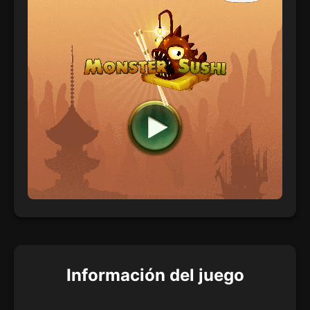
Información del juego