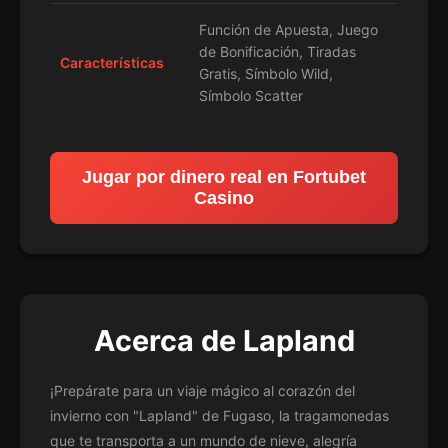
Función de Apuesta, Juego
de Bonificación, Tiradas
Características
Gratis, Símbolo Wild,
Símbolo Scatter
Jugar por dinero real en Fortubet
Casino
Acerca de Lapland
¡Prepárate para un viaje mágico al corazón del
invierno con "Lapland" de Fugaso, la tragamonedas
que te transporta a un mundo de nieve, alegría