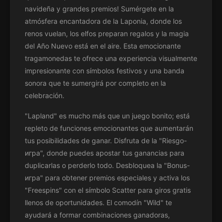
navideña y grandes premios! Sumérgete en la
atmósfera encantadora de la Laponia, donde los
renos vuelan, los elfos preparan regalos y la magia
del Año Nuevo está en el aire. Esta emocionante
tragamonedas te ofrece una experiencia visualmente
impresionante con símbolos festivos y una banda
sonora que te sumergirá por completo en la
celebración.
"Lapland" es mucho más que un juego bonito; está
repleto de funciones emocionantes que aumentarán
tus posibilidades de ganar. Disfruta de la "Riesgo-
игра", donde puedes apostar tus ganancias para
duplicarlas o perderlo todo. Desbloquea la "Bonus-
игра" para obtener premios especiales y activa los
"Freespins" con el símbolo Scatter para giros gratis
llenos de oportunidades. El comodín "Wild" te
ayudará a formar combinaciones ganadoras,