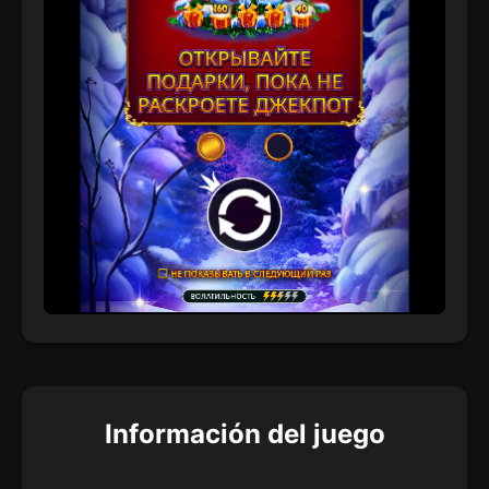
Información del juego