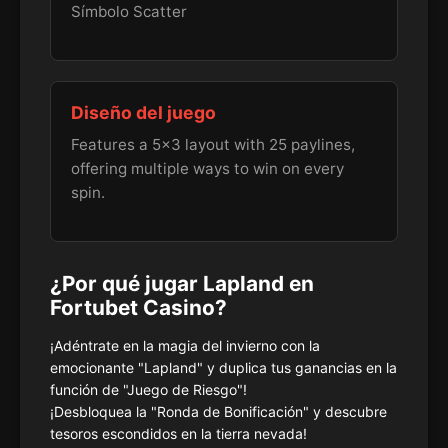
Símbolo Scatter
Diseño del juego
Features a 5x3 layout with 25 paylines,
offering multiple ways to win on every
spin.
¿Por qué jugar Lapland en
Fortubet Casino?
¡Adéntrate en la magia del invierno con la
emocionante "Lapland" y duplica tus ganancias en la
función de "Juego de Riesgo"!
¡Desbloquea la "Ronda de Bonificación" y descubre
tesoros escondidos en la tierra nevada!