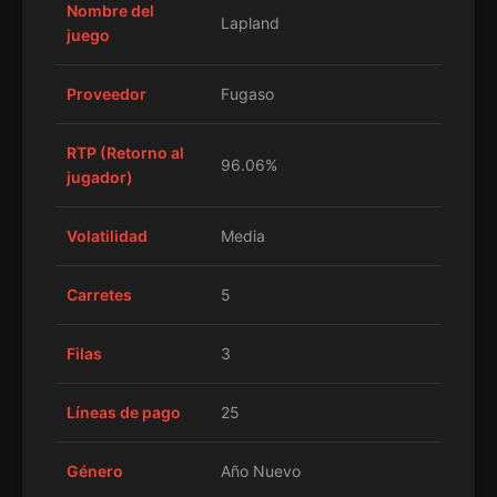
Nombre del
Lapland
juego
Proveedor
Fugaso
RTP (Retorno al
96.06%
jugador)
Volatilidad
Media
Carretes
5
Filas
3
Líneas de pago
25
Género
Año Nuevo