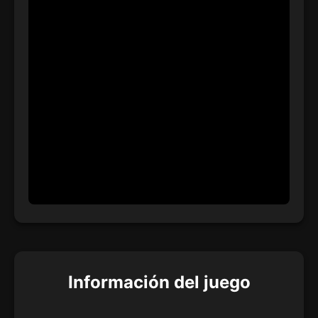
Información del juego