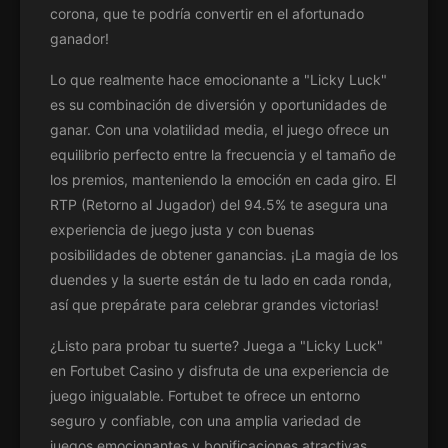
corona, que te podría convertir en el afortunado
ganador!
Lo que realmente hace emocionante a "Licky Luck"
es su combinación de diversión y oportunidades de
ganar. Con una volatilidad media, el juego ofrece un
equilibrio perfecto entre la frecuencia y el tamaño de
los premios, manteniendo la emoción en cada giro. El
RTP (Retorno al Jugador) del 94.5% te asegura una
experiencia de juego justa y con buenas
posibilidades de obtener ganancias. ¡La magia de los
duendes y la suerte están de tu lado en cada ronda,
así que prepárate para celebrar grandes victorias!
¿Listo para probar tu suerte? Juega a "Licky Luck"
en Fortubet Casino y disfruta de una experiencia de
juego inigualable. Fortubet te ofrece un entorno
seguro y confiable, con una amplia variedad de
juegos emocionantes y bonificaciones atractivas.