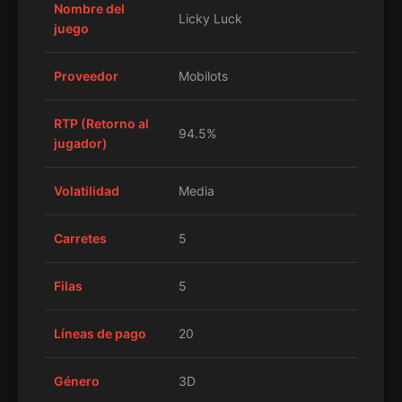
Nombre del
Licky Luck
juego
Proveedor
Mobilots
RTP (Retorno al
94.5%
jugador)
Volatilidad
Media
Carretes
5
Filas
5
Líneas de pago
20
Género
3D