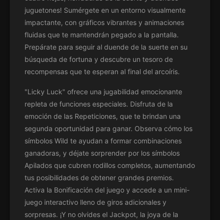
juguetones! Sumérgete en un entorno visualmente
impactante, con gráficos vibrantes y animaciones
fluidas que te mantendrán pegado a la pantalla.
Prepárate para seguir al duende de la suerte en su
búsqueda de fortuna y descubre un tesoro de
recompensas que te esperan al final del arcoíris.
"Licky Luck" ofrece una jugabilidad emocionante
repleta de funciones especiales. Disfruta de la
emoción de las Repeticiones, que te brindan una
segunda oportunidad para ganar. Observa cómo los
símbolos Wild te ayudan a formar combinaciones
ganadoras, y déjate sorprender por los símbolos
Apilados que cubren rodillos completos, aumentando
tus posibilidades de obtener grandes premios.
Activa la Bonificación del juego y accede a un mini-
juego interactivo lleno de giros adicionales y
sorpresas. ¡Y no olvides el Jackpot, la joya de la