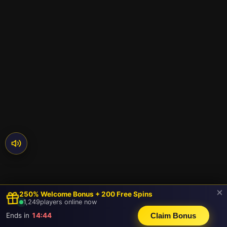
×
250% Welcome Bonus + 200 Free Spins
1,249
players online now
Ends in
14:44
Claim Bonus