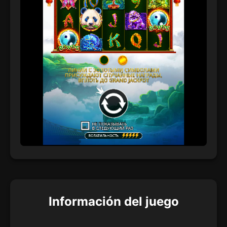
Información del juego