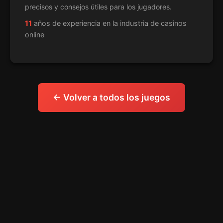
precisos y consejos útiles para los jugadores.
11
años de experiencia en la industria de casinos
online
← Volver a todos los juegos