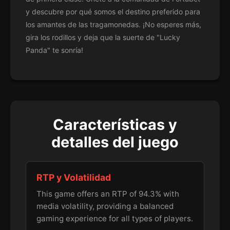
y descubre por qué somos el destino preferido para
los amantes de las tragamonedas. ¡No esperes más,
gira los rodillos y deja que la suerte de "Lucky
Panda" te sonría!
Características y
detalles del juego
RTP y Volatilidad
This game offers an RTP of 94.3% with
media volatility, providing a balanced
gaming experience for all types of players.