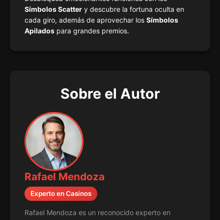
Símbolos Scatter
y descubre la fortuna oculta en
cada giro, además de aprovechar los
Símbolos
Apilados
para grandes premios.
Sobre el Autor
Rafael Mendoza
Experto en Casinos
Rafael Mendoza es un reconocido experto en