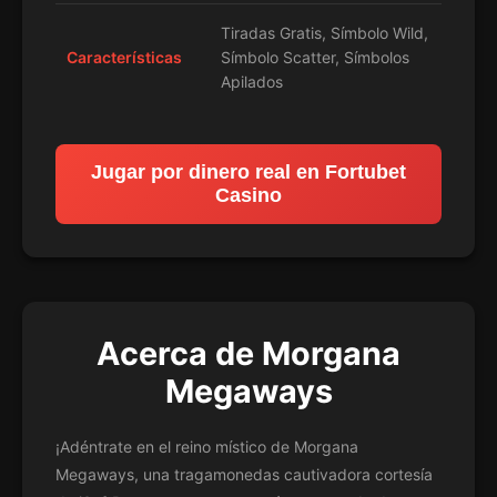
Tiradas Gratis, Símbolo Wild,
Características
Símbolo Scatter, Símbolos
Apilados
Jugar por dinero real en Fortubet
Casino
Acerca de Morgana
Megaways
¡Adéntrate en el reino místico de Morgana
Megaways, una tragamonedas cautivadora cortesía