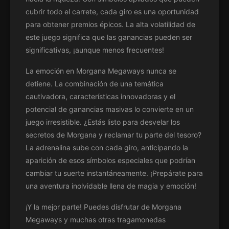
cubrir todo el carrete, cada giro es una oportunidad
para obtener premios épicos. La alta volatilidad de
este juego significa que las ganancias pueden ser
significativas, ¡aunque menos frecuentes!
La emoción en Morgana Megaways nunca se
detiene. La combinación de una temática
cautivadora, características innovadoras y el
potencial de ganancias masivas lo convierte en un
juego irresistible. ¿Estás listo para desvelar los
secretos de Morgana y reclamar tu parte del tesoro?
La adrenalina sube con cada giro, anticipando la
aparición de esos símbolos especiales que podrían
cambiar tu suerte instantáneamente. ¡Prepárate para
una aventura inolvidable llena de magia y emoción!
¡Y la mejor parte! Puedes disfrutar de Morgana
Megaways y muchas otras tragamonedas