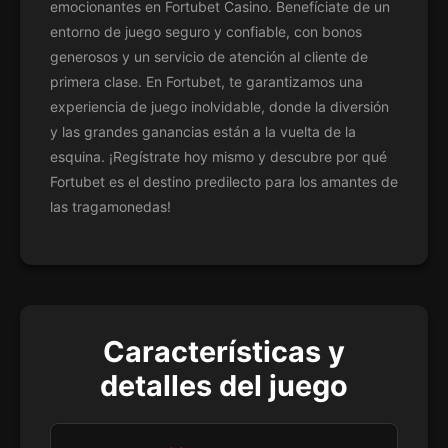
emocionantes en Fortubet Casino. Benefíciate de un
entorno de juego seguro y confiable, con bonos
generosos y un servicio de atención al cliente de
primera clase. En Fortubet, te garantizamos una
experiencia de juego inolvidable, donde la diversión
y las grandes ganancias están a la vuelta de la
esquina. ¡Regístrate hoy mismo y descubre por qué
Fortubet es el destino predilecto para los amantes de
las tragamonedas!
Características y
detalles del juego