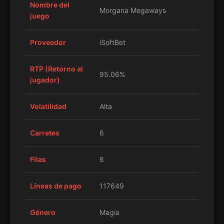
Nombre del
Morgana Megaways
juego
Proveedor
iSoftBet
RTP (Retorno al
95.06%
jugador)
Volatilidad
Alta
Carretes
6
Filas
6
Líneas de pago
117649
Género
Magia