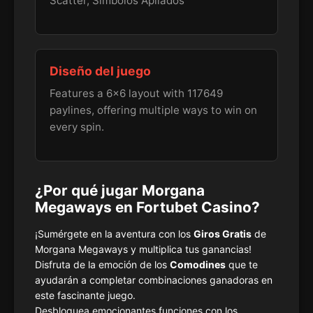
Scatter, Símbolos Apilados
Diseño del juego
Features a 6x6 layout with 117649
paylines, offering multiple ways to win on
every spin.
¿Por qué jugar Morgana
Megaways en Fortubet Casino?
¡Sumérgete en la aventura con los
Giros Gratis
de
Morgana Megaways y multiplica tus ganancias!
Disfruta de la emoción de los
Comodines
que te
ayudarán a completar combinaciones ganadoras en
este fascinante juego.
Desbloquea emocionantes funciones con los