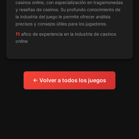
casinos online, con especialización en tragamonedas
y reseñas de casinos. Su profundo conocimiento de
la industria del juego le permite ofrecer análisis
precisos y consejos útiles para los jugadores.
11
años de experiencia en la industria de casinos
online
← Volver a todos los juegos