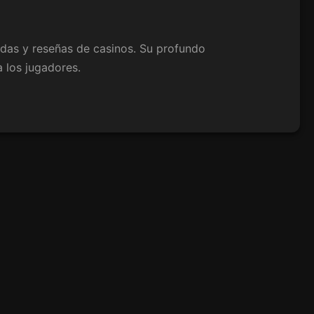
das y reseñas de casinos. Su profundo
a los jugadores.