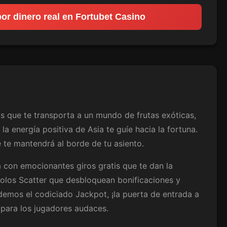
or dinero real en Fortubet Casino
s que te transporta a un mundo de frutas exóticas,
a energía positiva de Asia te guíe hacia la fortuna.
 te mantendrá al borde de tu asiento.
a con emocionantes giros gratis que te dan la
bolos Scatter que desbloquean bonificaciones y
demos el codiciado Jackpot, ¡la puerta de entrada a
 para los jugadores audaces.