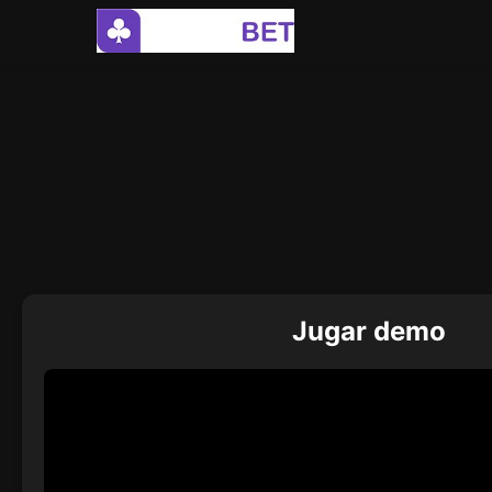
Jugar demo