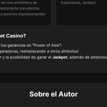
 en una atmósfera de
Expansivos, Jackpot
mocionante con efectos
 y sonoros impresionantes.
bet Casino?
 tus ganancias en "Power of Asia"!
ganadoras, reemplazando a otros símbolos!
r
y la posibilidad de ganar el
Jackpot
, además de símbolo
Sobre el Autor