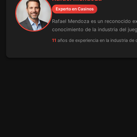
Experto en Casinos
Rafael Mendoza es un reconocido ex
conocimiento de la industria del jueg
11
años de experiencia en la industria de 