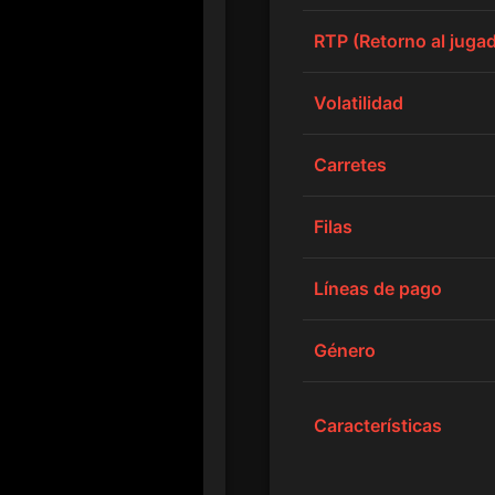
RTP (Retorno al juga
Volatilidad
Carretes
Filas
Líneas de pago
Género
Características