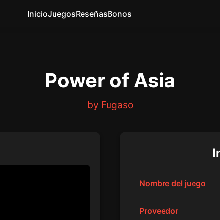
Inicio
Juegos
Reseñas
Bonos
Power of Asia
by Fugaso
I
Nombre del juego
Proveedor