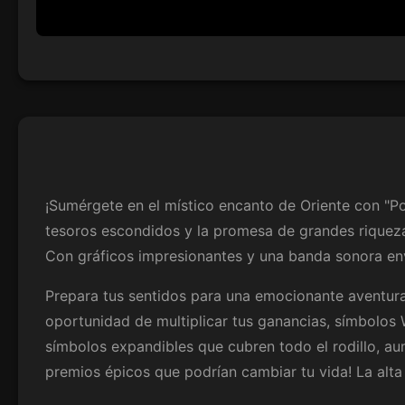
¡Sumérgete en el místico encanto de Oriente con "P
tesoros escondidos y la promesa de grandes riquezas!
Con gráficos impresionantes y una banda sonora envo
Prepara tus sentidos para una emocionante aventura 
oportunidad de multiplicar tus ganancias, símbolos
símbolos expandibles que cubren todo el rodillo, au
premios épicos que podrían cambiar tu vida! La alta