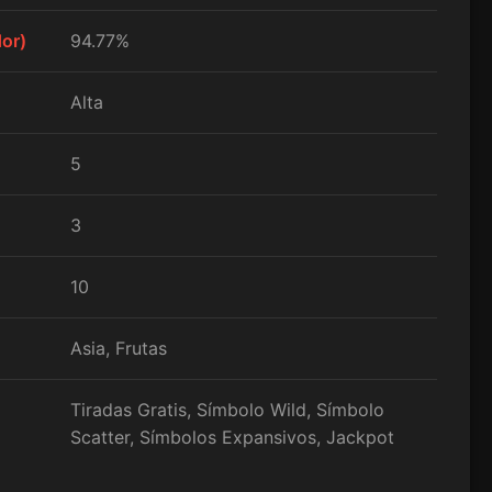
dor)
94.77%
Alta
5
3
10
Asia, Frutas
Tiradas Gratis, Símbolo Wild, Símbolo
Scatter, Símbolos Expansivos, Jackpot