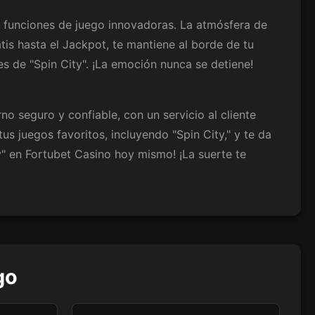
 funciones de juego innovadoras. La atmósfera de
is hasta el Jackpot, te mantiene al borde de tu
es de "Spin City". ¡La emoción nunca se detiene!
no seguro y confiable, con un servicio al cliente
s juegos favoritos, incluyendo "Spin City," y te da
y" en Fortubet Casino hoy mismo! ¡La suerte te
go