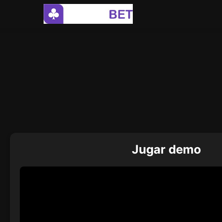
Jugar demo