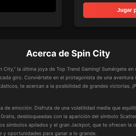
Jugar p
Acerca de Spin City
pin City," la última joya de Top Trend Gaming! Sumérgete e
 cada giro. Conviértete en el protagonista de una aventura
sticos, te acercan a la posibilidad de grandes victorias. ¡
eta de emoción. Disfruta de una volatilidad media que equil
 Gratis, desbloqueadas con la aparición del símbolo Scatter
s símbolos apilados y el gran Jackpot, que te ofrecen la 
e y oportunidades para ganar a lo grande.