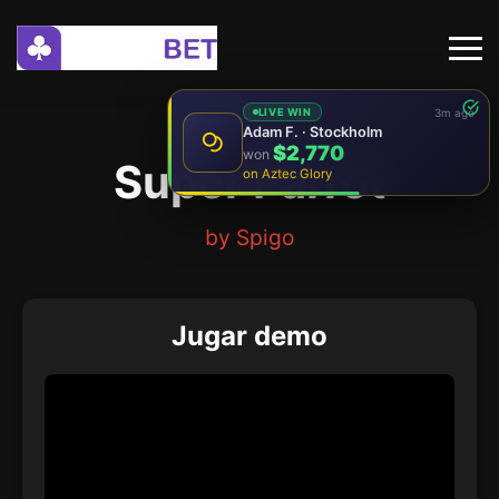
3m ago
LIVE WIN
Adam F. · Stockholm
$2,770
won
Super Parrot
on Aztec Glory
by Spigo
Jugar demo