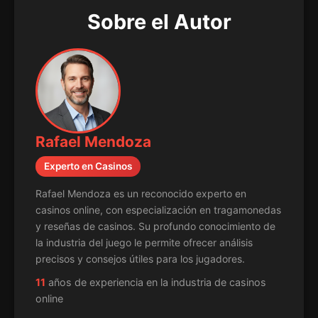
Sobre el Autor
Rafael Mendoza
Experto en Casinos
Rafael Mendoza es un reconocido experto en
casinos online, con especialización en tragamonedas
y reseñas de casinos. Su profundo conocimiento de
la industria del juego le permite ofrecer análisis
precisos y consejos útiles para los jugadores.
11
años de experiencia en la industria de casinos
online