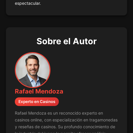
espectacular.
Sobre el Autor
Rafael Mendoza
Experto en Casinos
Rafael Mendoza es un reconocido experto en
casinos online, con especialización en tragamonedas
y reseñas de casinos. Su profundo conocimiento de