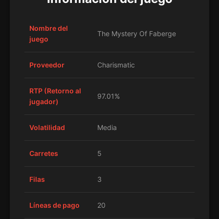
Nombre del
The Mystery Of Faberge
juego
Proveedor
Charismatic
RTP (Retorno al
97.01%
jugador)
Volatilidad
Media
Carretes
5
Filas
3
Líneas de pago
20