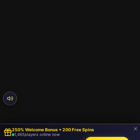
×
250% Welcome Bonus + 200 Free Spins
1,465
players online now