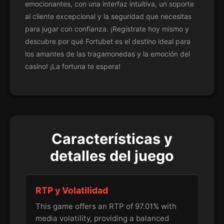
emocionantes, con una interfaz intuitiva, un soporte
al cliente excepcional y la seguridad que necesitas
para jugar con confianza. ¡Regístrate hoy mismo y
descubre por qué Fortubet es el destino ideal para
los amantes de las tragamonedas y la emoción del
casino! ¡La fortuna te espera!
Características y
detalles del juego
RTP y Volatilidad
This game offers an RTP of 97.01% with
media volatility, providing a balanced