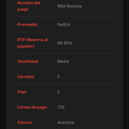
Nombre del
Wild Rockets
juego
Proveedor
NetEnt
RTP (Retorno al
96.66%
jugador)
Volatilidad
Media
Carretes
5
Filas
5
Líneas de pago
720
Género
Aventura