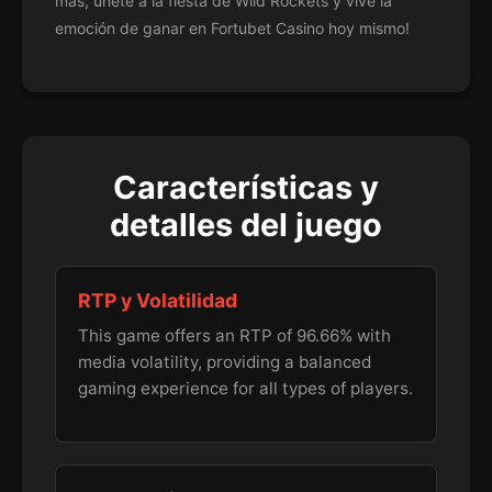
más, únete a la fiesta de Wild Rockets y vive la
emoción de ganar en Fortubet Casino hoy mismo!
Características y
detalles del juego
RTP y Volatilidad
This game offers an RTP of 96.66% with
media volatility, providing a balanced
gaming experience for all types of players.