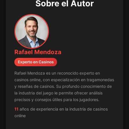
Sobre el Autor
Rafael Mendoza
Experto en Casinos
Rafael Mendoza es un reconocido experto en
casinos online, con especialización en tragamonedas
y reseñas de casinos. Su profundo conocimiento de
la industria del juego le permite ofrecer análisis
precisos y consejos útiles para los jugadores.
11
años de experiencia en la industria de casinos
online