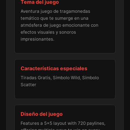
Tema del juego
Aventura juego de tragamonedas
temático que te sumerge en una
atmósfera de juego emocionante con
efectos visuales y sonoros
impresionantes.
Características especiales
Tiradas Gratis, Símbolo Wild, Símbolo
Scatter
Diseño del juego
Features a 5x5 layout with 720 paylines,