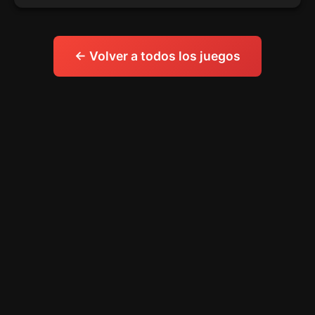
← Volver a todos los juegos