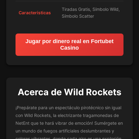
Tiradas Gratis, Símbolo Wild,
Características
Símbolo Scatter
Jugar por dinero real en Fortubet
Casino
Acerca de Wild Rockets
¡Prepárate para un espectáculo pirotécnico sin igual
con Wild Rockets, la electrizante tragamonedas de
NetEnt que te hará vibrar de emoción! Sumérgete en
un mundo de fuegos artificiales deslumbrantes y
colores vibrantes, donde cada giro es una explosión