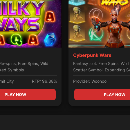
Cyberpunk Wars
Re-spins, Free Spins, Wild
Fantasy slot. Free Spins, Wil
ked Symbols
Scatter Symbol, Expanding S
Stacked Symbols, Jackpot
mit City
RTP: 96.38%
Provider: Woohoo
PLAY NOW
PLAY NOW