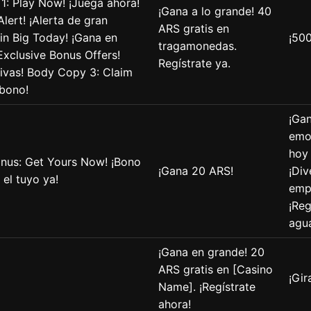
1: Play Now! ¡Juega ahora!
¡Gana a lo grande! 40
lert! ¡Alerta de gran
ARS gratis en
in Big Today! ¡Gana en
¡50
tragamonedas.
Exclusive Bonus Offers!
Regístrate ya.
sivas! Body Copy 3: Claim
 bono!
¡Ga
emo
hoy
nus: Get Yours Now! ¡Bono
¡Gana 20 ARS!
¡Div
el tuyo ya!
empe
¡Reg
agua
¡Gana en grande! 20
ARS gratis en [Casino
¡Gir
Name]. ¡Regístrate
ahora!