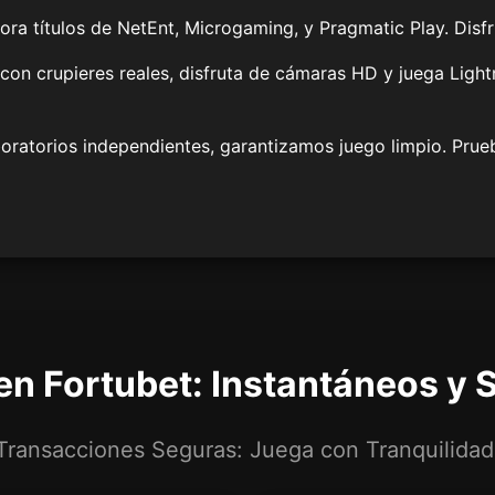
a títulos de NetEnt, Microgaming, y Pragmatic Play. Disfru
 con crupieres reales, disfruta de cámaras HD y juega Ligh
aboratorios independientes, garantizamos juego limpio. Pr
en Fortubet: Instantáneos y 
Transacciones Seguras: Juega con Tranquilidad