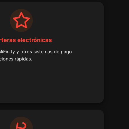
teras electrónicas
iFinity y otros sistemas de pago
ciones rápidas.