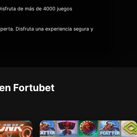
 Disfruta de más de 4000 juegos
perta. Disfruta una experiencia segura y
en Fortubet