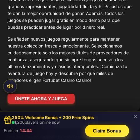
gráficos impresionantes, jugabilidad fluida y RTPs justos que
te dan la mejor oportunidad de ganar. Además, todos los
juegos se pueden jugar gratis en modo demo para que
puedas practicar antes de jugar por dinero real.
Se añaden nuevos juegos regularmente para mantener
nuestra colección fresca y emocionante. Seleccionamos
cuidadosamente solo los mejores títulos de proveedores de
confianza, asegurando que siempre tengas acceso a los
últimos lanzamientos y clásicos atemporales. ¡Comienza tu
aventura de juego hoy y descubre por qué miles de
jugadores eligen Fortubet Casino Casino!
ÚNETE AHORA Y JUEGA
×
250% Welcome Bonus + 200 Free Spins
1,209
players online now
Ends in
14:39
Claim Bonus
Fortubet Casino Casino - tu socio confiable en el mundo de los