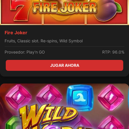
Fire Joker
Fruits, Classic slot. Re-spins, Wild Symbol
Proveedor: Play'n GO
RTP: 96.0%
JUGAR AHORA