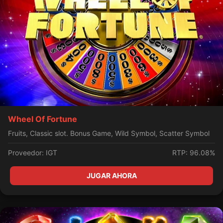
Wheel Of Fortune
Fruits, Classic slot. Bonus Game, Wild Symbol, Scatter Symbol
Proveedor: IGT
RTP: 96.08%
JUGAR AHORA