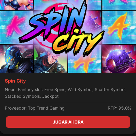
Spin City
Neon, Fantasy slot. Free Spins, Wild Symbol, Scatter Symbol,
Stacked Symbols, Jackpot
Proveedor: Top Trend Gaming
RTP: 95.0%
JUGAR AHORA