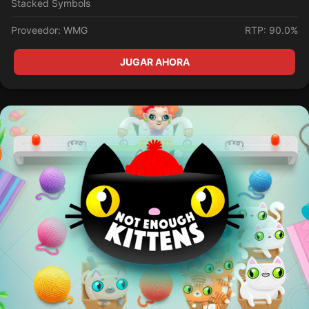
Stacked Symbols
Proveedor: WMG
RTP: 90.0%
JUGAR AHORA