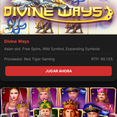
Divine Ways
Asian slot. Free Spins, Wild Symbol, Expanding Symbols
Proveedor: Red Tiger Gaming
RTP: 96.12%
JUGAR AHORA