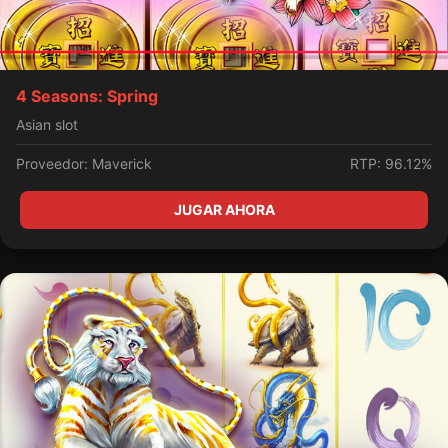
4 Seasons: Spring
Asian slot
Proveedor: Maverick
RTP: 96.12%
JUGAR AHORA