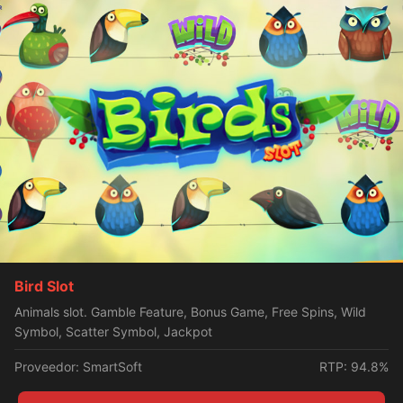
Bird Slot
Animals slot. Gamble Feature, Bonus Game, Free Spins, Wild
Symbol, Scatter Symbol, Jackpot
Proveedor: SmartSoft
RTP: 94.8%